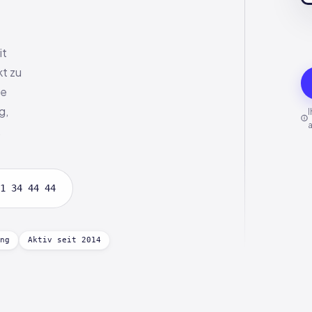
it
kt zu
ie
g,
I
.
1 34 44 44
ng
Aktiv seit 2014