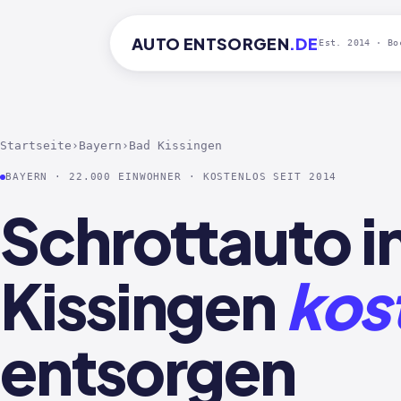
AUTO
ENTSORGEN
.DE
Est. 2014 · Bo
Startseite
›
Bayern
›
Bad Kissingen
BAYERN · 22.000 EINWOHNER · KOSTENLOS SEIT 2014
Schrottauto i
Kissingen
kos
entsorgen