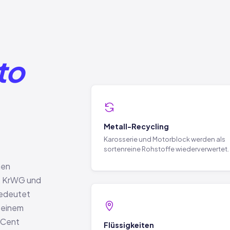
to
Metall-Recycling
Karosserie und Motorblock werden als
sortenreine Rohstoffe wiederverwertet.
hen
V, KrWG und
 bedeutet
 einem
 Cent
Flüssigkeiten