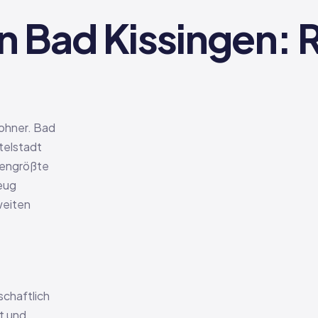
n Bad Kissingen: 
ohner. Bad
ttelstadt
chengrößte
eug
weiten
schaftlich
t und