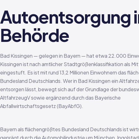
Autoentsorgung i
Behörde
Bad Kissingen — gelegen in Bayern — hat etwa 22.000 Einw
Kissingen ist nach amtlicher Stadtgrößenklassifikation als Mi
eingestuft. Es ist mit rund 13,2 Millionen Einwohnern das flä
Bundesland Deutschlands. Wer in Bad Kissingen ein Altfahrz
entsorgen lässt, bewegt sich auf der Grundlage der bundes
AltfahrzeugV sowie ergänzend durch das Bayerische
Abfallwirtschaftsgesetz (BayAbfG).
Bayern als flächengrößtes Bundesland Deutschlands ist wirt
geprägt durch die Automobilindustrie um München, Ingolstad