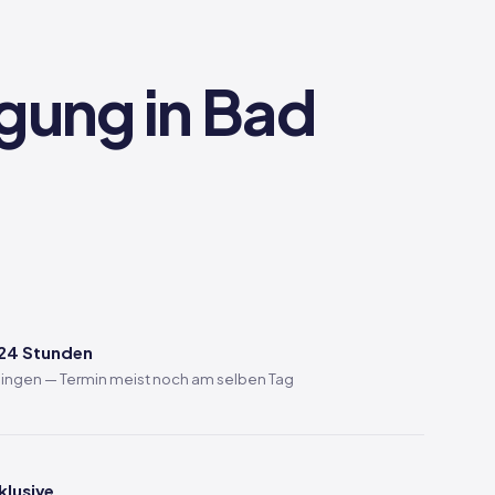
rgung in Bad
 24 Stunden
ssingen — Termin meist noch am selben Tag
klusive