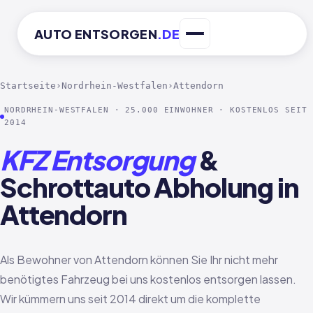
AUTO
ENTSORGEN
.DE
Startseite
›
Nordrhein-Westfalen
›
Attendorn
NORDRHEIN-WESTFALEN · 25.000 EINWOHNER · KOSTENLOS SEIT
2014
KFZ Entsorgung
&
Schrottauto Abholung in
Attendorn
Als Bewohner von Attendorn können Sie Ihr nicht mehr
benötigtes Fahrzeug bei uns kostenlos entsorgen lassen.
Wir kümmern uns seit 2014 direkt um die komplette