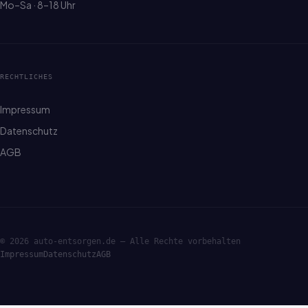
Mo–Sa · 8–18 Uhr
RECHTLICHES
Impressum
Datenschutz
AGB
© 2026 auto-entsorgen.de — Alle Rechte vorbehalten
Impressum
Datenschutz
AGB
·ENTSORGE