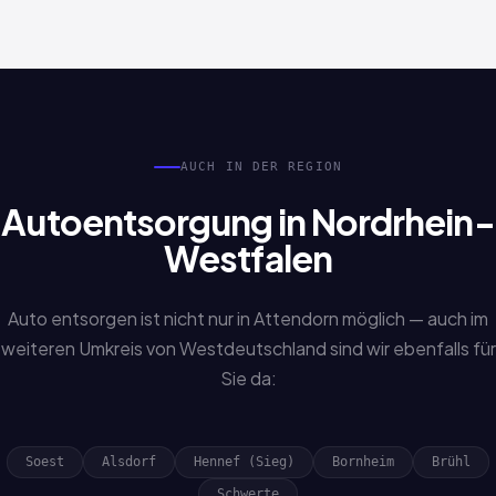
Erbschaftsfahrzeuge oder fehlende Unterlagen werden
bearbeitet. Sprechen Sie uns einfach an.
AUCH IN DER REGION
Autoentsorgung in Nordrhein-
Westfalen
Auto entsorgen ist nicht nur in Attendorn möglich — auch im
weiteren Umkreis von Westdeutschland sind wir ebenfalls für
Sie da:
Soest
Alsdorf
Hennef (Sieg)
Bornheim
Brühl
Schwerte