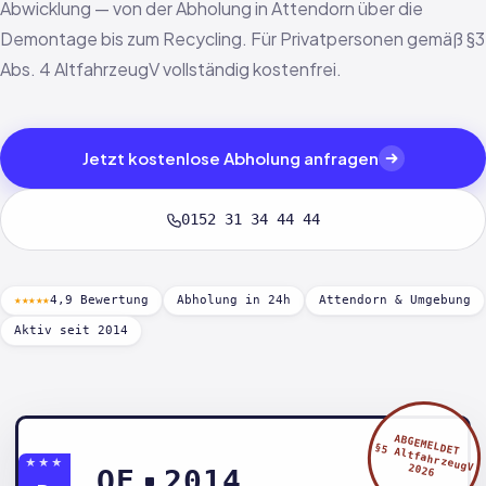
Abwicklung — von der Abholung in Attendorn über die
Demontage bis zum Recycling. Für Privatpersonen gemäß §3
Abs. 4 AltfahrzeugV vollständig kostenfrei.
Jetzt kostenlose Abholung anfragen
0152 31 34 44 44
★★★★★
4,9 Bewertung
Abholung in 24h
Attendorn & Umgebung
Aktiv seit 2014
ABGEMELDET
§5 AltfahrzeugV
★★★
2026
OE
2014