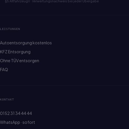
§5 AltfahrzeugV · Verwertungsnachweis bei jeder Übergabe
LEISTUNGEN
Autoentsorgung kostenlos
KFZ Entsorgung
Ohne TÜV entsorgen
FAQ
KONTAKT
0152 31 34 44 44
WhatsApp · sofort