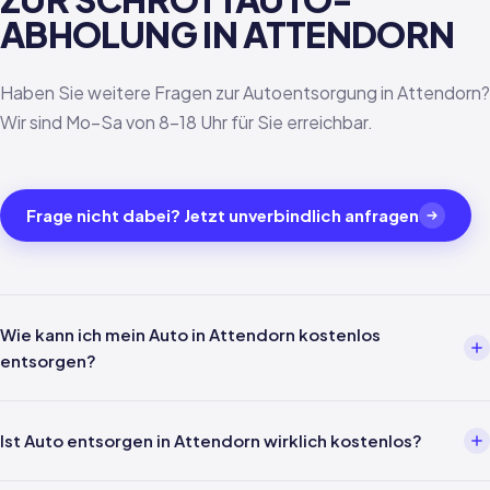
ABHOLUNG IN ATTENDORN
Haben Sie weitere Fragen zur Autoentsorgung in Attendorn?
Wir sind Mo–Sa von 8–18 Uhr für Sie erreichbar.
Frage nicht dabei? Jetzt unverbindlich anfragen
Wie kann ich mein Auto in Attendorn kostenlos
entsorgen?
Über einen Entsorgungsbetrieb wie uns. Einfach per Telefon oder
WhatsApp melden — wir kümmern uns um alles weitere inklusive
Ist Auto entsorgen in Attendorn wirklich kostenlos?
Abholung in Attendorn und Verwertungsnachweis nach §5