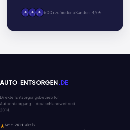
500+ zufriedene Kunden · 4,9★
AUTO
·
ENTSORGEN
.DE
Direkter Entsorgungsbetrieb für
Autoentsorgung — deutschlandweit seit
2014.
★
Seit 2014 aktiv