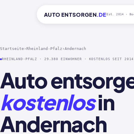
AUTO
ENTSORGEN
.DE
Est. 2014 · Bo
Startseite
›
Rheinland-Pfalz
›
Andernach
RHEINLAND-PFALZ · 29.380 EINWOHNER · KOSTENLOS SEIT 2014
Auto entsorg
kostenlos
in
Andernach