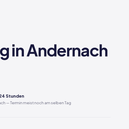
ng in Andernach
 24 Stunden
ach — Termin meist noch am selben Tag