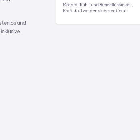
Motoröl, Kühl- und Bremsflüssigkeit,
Kraftstoff werden sicher entfernt.
ostenlos und
nklusive.