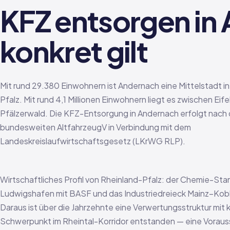
KFZ entsorgen in
konkret gilt
Mit rund 29.380 Einwohnern ist Andernach eine Mittelstadt i
Pfalz. Mit rund 4,1 Millionen Einwohnern liegt es zwischen Eife
Pfälzerwald. Die KFZ-Entsorgung in Andernach erfolgt nach 
bundesweiten AltfahrzeugV in Verbindung mit dem
Landeskreislaufwirtschaftsgesetz (LKrWG RLP).
Wirtschaftliches Profil von Rheinland-Pfalz: der Chemie-Sta
Ludwigshafen mit BASF und das Industriedreieck Mainz–Kobl
Daraus ist über die Jahrzehnte eine Verwertungsstruktur mit 
Schwerpunkt im Rheintal-Korridor entstanden — eine Vorau