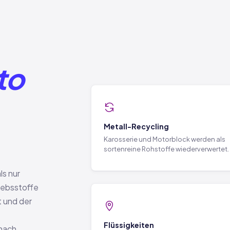
to
Metall-Recycling
Karosserie und Motorblock werden als
sortenreine Rohstoffe wiederverwertet.
ls nur
iebsstoffe
 und der
Flüssigkeiten
nach.