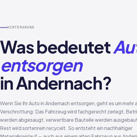
HINTERGRUND
Was bedeutet
Au
entsorgen
in Andernach?
Wenn Sie Ihr Auto in Andernach entsorgen, geht es um mehr a
Verschrottung: Das Fahrzeug wird fachgerecht zerlegt, Betr
werden abgesaugt, verwertbare Bauteile werden ausgebaut
Rest wird sortenrein recycelt. So entsteht ein nachhaltiger
Materialkreislauf — auch aus einem alten Fahrzeug aus Ander