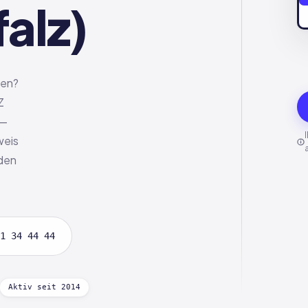
alz)
den?
Z
 —
weis
rden
1 34 44 44
Aktiv seit 2014