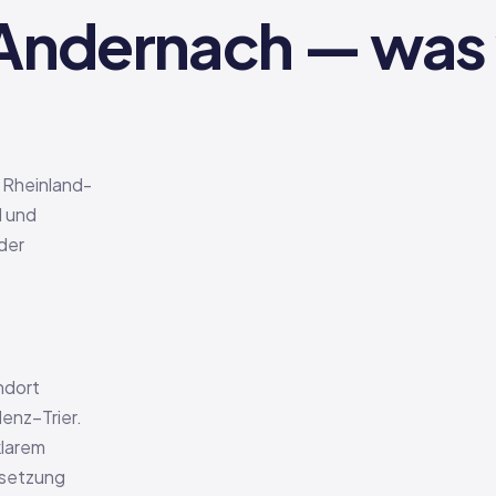
 Andernach — was 
n Rheinland-
l und
der
ndort
enz–Trier.
klarem
ssetzung